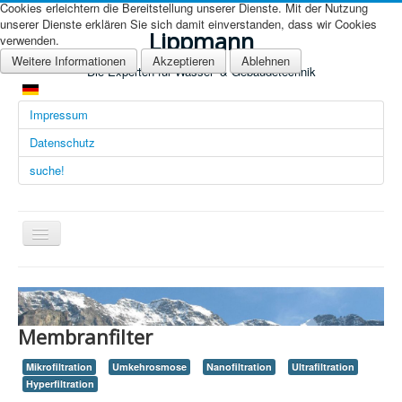
Cookies erleichtern die Bereitstellung unserer Dienste. Mit der Nutzung
unserer Dienste erklären Sie sich damit einverstanden, dass wir Cookies
Lippmann
verwenden.
Weitere Informationen
Akzeptieren
Ablehnen
Die Experten für Wasser- & Gebäudetechnik
Impressum
Datenschutz
suche!
Navigation
an/aus
Übersicht (DE)
Startseite (Übersicht)
Membranfilter
Arbeitsgebiete
Mikrofiltration
Umkehrosmose
Nanofiltration
Ultrafiltration
Technologien
Hyperfiltration