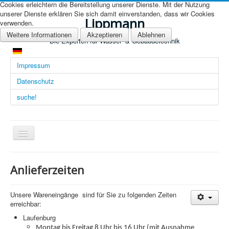
Cookies erleichtern die Bereitstellung unserer Dienste. Mit der Nutzung
unserer Dienste erklären Sie sich damit einverstanden, dass wir Cookies
Lippmann
verwenden.
Weitere Informationen
Akzeptieren
Ablehnen
Die Experten für Wasser- & Gebäudetechnik
Impressum
Datenschutz
suche!
Navigation
an/aus
Übersicht (DE)
Anlieferzeiten
Startseite (Übersicht)
Unsere Wareneingänge sind für Sie zu folgenden Zeiten
Arbeitsgebiete
erreichbar:
Technologien
Laufenburg
Montag bis Freitag 8 Uhr bis 16 Uhr (mit Ausnahme