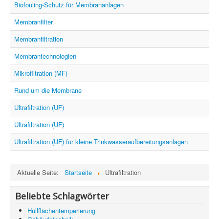
Information
Biofouling-Schutz für Membrananlagen
Produkte & Services
Membranfilter
Membranfiltration
Membrantechnologien
Mikrofiltration (MF)
Rund um die Membrane
Ultrafiltration (UF)
Ultrafiltration (UF)
Ultrafiltration (UF) für kleine Trinkwasseraufbereitungsanlagen
Aktuelle Seite:
Startseite
Ultrafiltration
Beliebte Schlagwörter
Hüllflächentemperierung