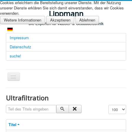
Cookies erleichtern die Bereitstellung unserer Dienste. Mit der Nutzung
unserer Dienste erklären Sie sich damit einverstanden, dass wir Cookies
Lippmann
verwenden.
Weitere Informationen
Akzeptieren
Ablehnen
Die Experten für Wasser- & Gebäudetechnik
Impressum
Datenschutz
suche!
Navigation
an/aus
Übersicht (DE)
Ultrafiltration
Startseite (Übersicht)
Teil des Titels eingeben
Anzeige #
Arbeitsgebiete
Titel
Technologien