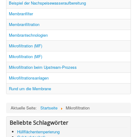
Information
Beispiel der Nachspeisewasseraufbereitung
Produkte & Services
Membranfilter
Membranfiltration
Membrantechnologien
Mikrofiltration (MF)
Mikrofiltration (MF)
Mikrofiltration beim Upstream-Prozess
Mikrofiltrationsanlagen
Rund um die Membrane
Aktuelle Seite:
Startseite
Mikrofiltration
Beliebte Schlagwörter
Hüllflächentemperierung