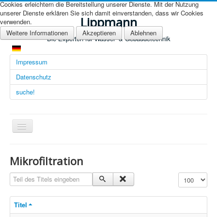
Cookies erleichtern die Bereitstellung unserer Dienste. Mit der Nutzung
unserer Dienste erklären Sie sich damit einverstanden, dass wir Cookies
Lippmann
verwenden.
Weitere Informationen
Akzeptieren
Ablehnen
Die Experten für Wasser- & Gebäudetechnik
Impressum
Datenschutz
suche!
Navigation
an/aus
Übersicht (DE)
Mikrofiltration
Startseite (Übersicht)
Teil des Titels eingeben
Anzeige #
Arbeitsgebiete
Titel
Technologien