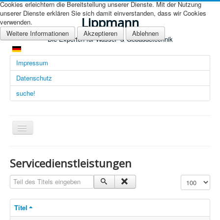
Cookies erleichtern die Bereitstellung unserer Dienste. Mit der Nutzung
unserer Dienste erklären Sie sich damit einverstanden, dass wir Cookies
Lippmann
verwenden.
Weitere Informationen
Akzeptieren
Ablehnen
Die Experten für Wasser- & Gebäudetechnik
Impressum
Datenschutz
suche!
Navigation
an/aus
Übersicht (DE)
Servicedienstleistungen
Startseite (Übersicht)
Teil des Titels eingeben
Anzeige #
Arbeitsgebiete
Titel
Technologien