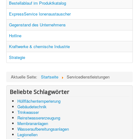
Information
Bestellablauf im Produktkatalog
Produkte & Services
ExpressService Ionenaustauscher
Gegenstand des Unternehmens
Hotline
Kraftwerke & chemische Industrie
Strategie
Aktuelle Seite:
Startseite
Servicedienstleistungen
Beliebte Schlagwörter
Hüllflächentemperierung
Gebäudetechnik
Trinkwasser
Reinstwassererzeugung
Membrananlagen
Wasseraufbereitungsanlagen
Legionellen