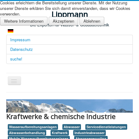
Cookies erleichtern die Bereitstellung unserer Dienste. Mit der Nutzung
unserer Dienste erklären Sie sich damit einverstanden, dass wir Cookies
Lippmann
verwenden.
Weitere Informationen
Akzeptieren
Ablehnen
Die Experten für Wasser- & Gebäudetechnik
Impressum
Datenschutz
suche!
Navigation
an/aus
Übersicht (DE)
Startseite (Übersicht)
Kraftwerke & chemische Industrie
Arbeitsgebiete
Wasseraufbereitungsanlagen
Abwasser
Servicedienstleistungen
Technologien
Abwasserbehandlung
Kraftwerk
Industrieabwasser
Mobile Wasseraufbereitungsanlagen
Abwasserrecycling