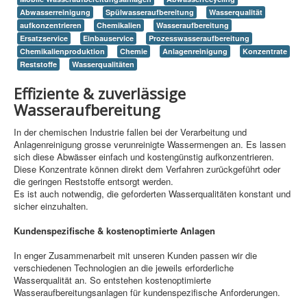
Information
Abwasserreinigung
Spülwasseraufbereitung
Wasserqualität
aufkonzentrieren
Chemikalien
Wasseraufbereitung
Produkte & Services
Ersatzservice
Einbauservice
Prozesswasseraufbereitung
Chemikalienproduktion
Chemie
Anlagenreinigung
Konzentrate
Reststoffe
Wasserqualitäten
Effiziente & zuverlässige
Wasseraufbereitung
In der chemischen Industrie fallen bei der Verarbeitung und
Anlagenreinigung grosse verunreinigte Wassermengen an. Es lassen
sich diese Abwässer einfach und kostengünstig aufkonzentrieren.
Diese Konzentrate können direkt dem Verfahren zurückgeführt oder
die geringen Reststoffe entsorgt werden.
Es ist auch notwendig, die geforderten Wasserqualitäten konstant und
sicher einzuhalten.
Kundenspezifische & kostenoptimierte Anlagen
In enger Zusammenarbeit mit unseren Kunden passen wir die
verschiedenen Technologien an die jeweils erforderliche
Wasserqualität an. So entstehen kostenoptimierte
Wasseraufbereitungsanlagen für kundenspezifische Anforderungen.