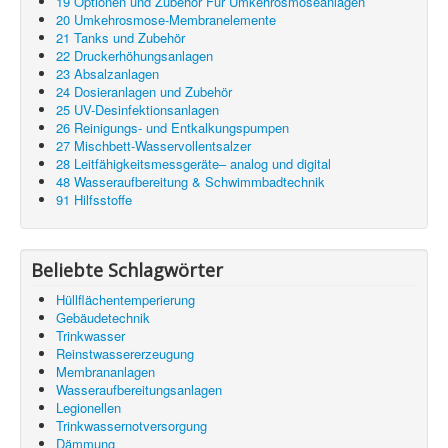
19 Optionen und Zubehör Für Umkehrosmoseanlagen
20 Umkehrosmose-Membranelemente
21 Tanks und Zubehör
22 Druckerhöhungsanlagen
23 Absalzanlagen
24 Dosieranlagen und Zubehör
25 UV-Desinfektionsanlagen
26 Reinigungs- und Entkalkungspumpen
27 Mischbett-Wasservollentsalzer
28 Leitfähigkeitsmessgeräte– analog und digital
48 Wasseraufbereitung & Schwimmbadtechnik
91 Hilfsstoffe
Beliebte Schlagwörter
Hüllflächentemperierung
Gebäudetechnik
Trinkwasser
Reinstwassererzeugung
Membrananlagen
Wasseraufbereitungsanlagen
Legionellen
Trinkwassernotversorgung
Dämmung