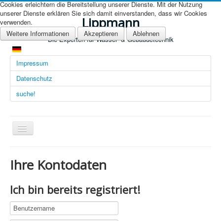
Cookies erleichtern die Bereitstellung unserer Dienste. Mit der Nutzung
unserer Dienste erklären Sie sich damit einverstanden, dass wir Cookies
Lippmann
verwenden.
Weitere Informationen
Akzeptieren
Ablehnen
Die Experten für Wasser- & Gebäudetechnik
Impressum
Datenschutz
suche!
Navigation
an/aus
Übersicht (DE)
Ihre Kontodaten
Startseite (Übersicht)
Ich bin bereits registriert!
Arbeitsgebiete
Technologien