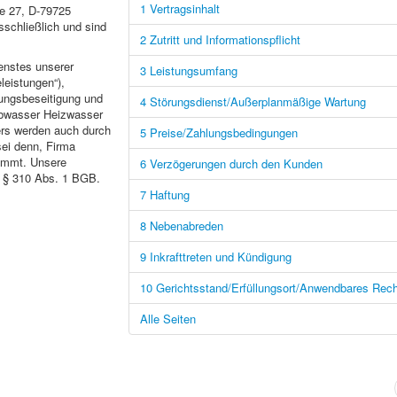
1 Vertragsinhalt
e 27, D-79725
schließlich und sind
2 Zutritt und Informationspflicht
enstes unserer
3 Leistungsumfang
leistungen“),
rungsbeseitigung und
4 Störungsdienst/Außerplanmäßige Wartung
Abwasser Heizwasser
rs werden auch durch
5 Preise/Zahlungsbedingungen
sei denn, Firma
timmt. Unsere
6 Verzögerungen durch den Kunden
n § 310 Abs. 1 BGB.
7 Haftung
8 Nebenabreden
9 Inkrafttreten und Kündigung
10 Gerichtsstand/Erfüllungsort/Anwendbares Rech
Alle Seiten