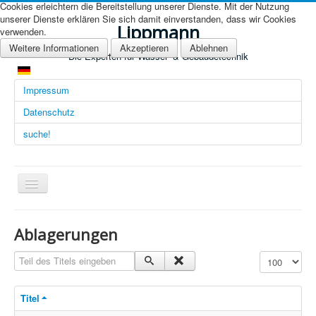
Cookies erleichtern die Bereitstellung unserer Dienste. Mit der Nutzung
unserer Dienste erklären Sie sich damit einverstanden, dass wir Cookies
Lippmann
verwenden.
Weitere Informationen
Akzeptieren
Ablehnen
Die Experten für Wasser- & Gebäudetechnik
Impressum
Datenschutz
suche!
Navigation
an/aus
Übersicht (DE)
Ablagerungen
Startseite (Übersicht)
Teil des Titels eingeben
Anzeige #
Arbeitsgebiete
Titel
Technologien