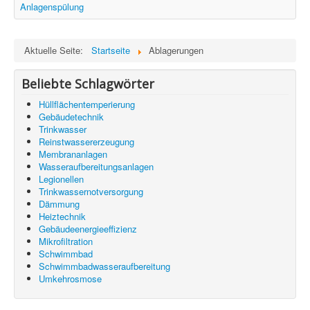
Information
Anlagenspülung
Produkte & Services
Aktuelle Seite:
Startseite
Ablagerungen
Beliebte Schlagwörter
Hüllflächentemperierung
Gebäudetechnik
Trinkwasser
Reinstwassererzeugung
Membrananlagen
Wasseraufbereitungsanlagen
Legionellen
Trinkwassernotversorgung
Dämmung
Heiztechnik
Gebäudeenergieeffizienz
Mikrofiltration
Schwimmbad
Schwimmbadwasseraufbereitung
Umkehrosmose