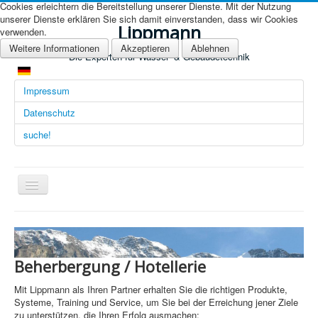
Cookies erleichtern die Bereitstellung unserer Dienste. Mit der Nutzung
unserer Dienste erklären Sie sich damit einverstanden, dass wir Cookies
Lippmann
verwenden.
Weitere Informationen
Akzeptieren
Ablehnen
Die Experten für Wasser- & Gebäudetechnik
Impressum
Datenschutz
suche!
Navigation
an/aus
Übersicht (DE)
Startseite (Übersicht)
Beherbergung / Hotellerie
Arbeitsgebiete
Mit Lippmann als Ihren Partner erhalten Sie die richtigen Produkte,
Technologien
Systeme, Training und Service, um Sie bei der Erreichung jener Ziele
zu unterstützen, die Ihren Erfolg ausmachen: