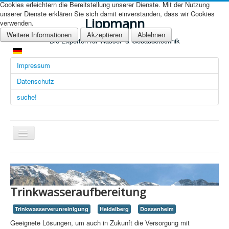
Cookies erleichtern die Bereitstellung unserer Dienste. Mit der Nutzung
unserer Dienste erklären Sie sich damit einverstanden, dass wir Cookies
Lippmann
verwenden.
Weitere Informationen
Akzeptieren
Ablehnen
Die Experten für Wasser- & Gebäudetechnik
Impressum
Datenschutz
suche!
Navigation
an/aus
Übersicht (DE)
Startseite (Übersicht)
Trinkwasseraufbereitung
Arbeitsgebiete
Trinkwasserverunreinigung
Heidelberg
Dossenheim
Technologien
Geeignete Lösungen, um auch in Zukunft die Versorgung mit