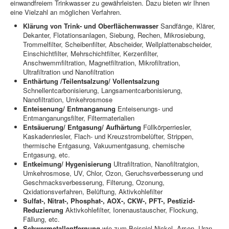
einwandfreiem Trinkwasser zu gewährleisten. Dazu bieten wir Ihnen
Information
eine Vielzahl an möglichen Verfahren.
Produkte & Services
Klärung von Trink- und Oberflächenwasser
Sandfänge, Klärer,
Dekanter, Flotationsanlagen, Siebung, Rechen, Mikrosiebung,
Trommelfilter, Scheibenfilter, Abscheider, Wellplattenabscheider,
Einschichtfilter, Mehrschichtfilter, Kerzenfilter,
Anschwemmfiltration, Magnetfiltration, Mikrofiltration,
Ultrafiltration und Nanofiltration
Enthärtung /Teilentsalzung/ Vollentsalzung
Schnellentcarbonisierung, Langsamentcarbonisierung,
Nanofiltration, Umkehrosmose
Enteisenung/ Entmanganung
Enteisenungs- und
Entmanganungsfilter, Filtermaterialien
Entsäuerung/ Entgasung/ Aufhärtung
Füllkörperriesler,
Kaskadenriesler, Flach- und Kreuzstrombelüfter, Strippen,
thermische Entgasung, Vakuumentgasung, chemische
Entgasung, etc.
Entkeimung/ Hygenisierung
Ultrafiltration, Nanofiltratgion,
Umkehrosmose, UV, Chlor, Ozon, Geruchsverbesserung und
Geschmacksverbesserung, Filterung, Ozonung,
Qxidationsverfahren, Belüftung, Aktivkohlefilter
Sulfat-, Nitrat-, Phosphat-, AOX-, CKW-, PFT-, Pestizid-
Reduzierung
Aktivkohlefilter, Ionenaustauscher, Flockung,
Fällung, etc.
Schwermetallentfernung
wie zum Beispiel Nickel, Arsen, Uran,